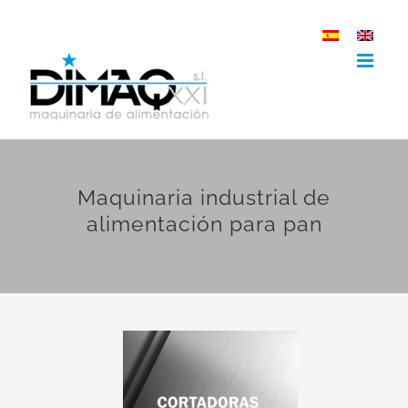
Saltar
al
contenido
Maquinaria industrial de
alimentación para pan