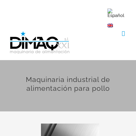
Saltar
al
contenido
Maquinaria industrial de
alimentación para pollo