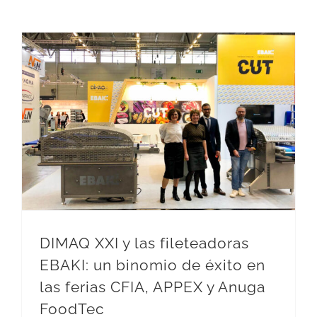
DIMAQ XXI y las fileteadoras EBAKI: un binomio de éxito en las ferias CFIA, APPEX y Anuga FoodTec
DIMAQ XXI y las fileteadoras
EBAKI: un binomio de éxito en
las ferias CFIA, APPEX y Anuga
FoodTec