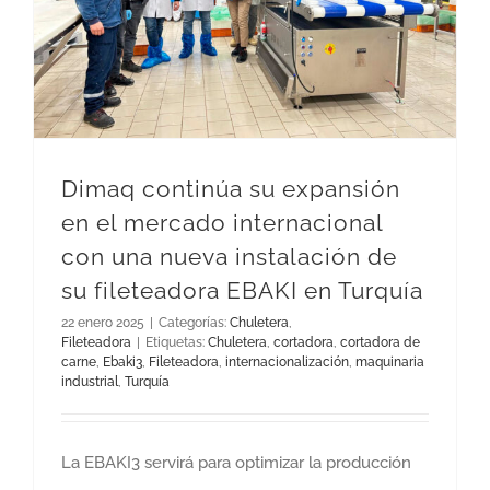
Dimaq continúa su expansión en el mercado internacional con una nueva instalación de su fileteadora EBAKI en Turquía
Dimaq continúa su expansión
en el mercado internacional
con una nueva instalación de
su fileteadora EBAKI en Turquía
22 enero 2025
|
Categorías:
Chuletera
,
Fileteadora
|
Etiquetas:
Chuletera
,
cortadora
,
cortadora de
carne
,
Ebaki3
,
Fileteadora
,
internacionalización
,
maquinaria
industrial
,
Turquía
La EBAKI3 servirá para optimizar la producción