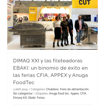
DIMAQ XXI y las fileteadoras EBAKI: un binomio de éxito en las ferias CFIA, APPEX y Anuga FoodTec
DIMAQ XXI y las fileteadoras
EBAKI: un binomio de éxito en
las ferias CFIA, APPEX y Anuga
FoodTec
3 abril 2024
|
Categorías:
Chuletera
,
Feria de alimentación
,
Sin categorizar
|
Etiquetas:
Anuga food tec
,
Appex
,
CFIA
,
Dimaq XXI
,
Ebaki
,
Ferias