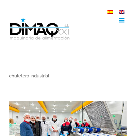
Saltar
al
contenido
chuletera industrial