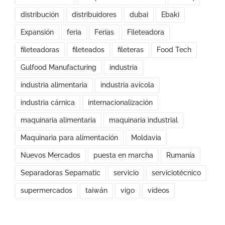
distribución
distribuidores
dubai
Ebaki
Expansión
feria
Ferias
Fileteadora
fileteadoras
fileteados
fileteras
Food Tech
Gulfood Manufacturing
industria
industria alimentaria
industria avícola
industria cárnica
internacionalización
maquinaria alimentaria
maquinaria industrial
Maquinaria para alimentación
Moldavia
Nuevos Mercados
puesta en marcha
Rumanía
Separadoras Sepamatic
servicio
serviciotécnico
supermercados
taiwán
vigo
vídeos