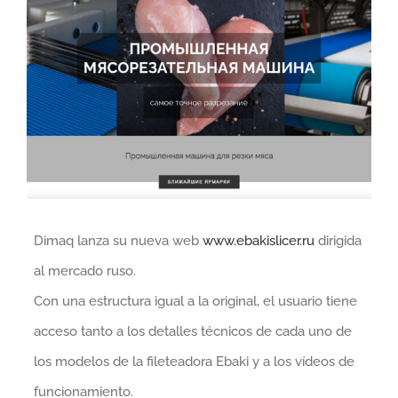
más
grande
Dimaq lanza su nueva web
www.ebakislicer.ru
dirigida
al mercado ruso.
Con una estructura igual a la original, el usuario tiene
acceso tanto a los detalles técnicos de cada uno de
los modelos de la fileteadora Ebaki y a los vídeos de
funcionamiento.